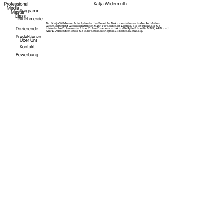
Katja Wildermuth
Programm
Teilnehmende
Dr. Katja Wildermuth ist Leiterin des Bereichs Dokumentationen in der Redaktion
Geschichte und Gesellschaft beim MDR Fernsehen in Leipzig. Sie ist zuständig für
Dozierende
historische Dokumentarfilme, Doku-Dramen und aktuelle Spielfilme für MDR, ARD und
ARTE. Außerdem ist sie für internationale Koproduktionen zuständig.
Produktionen
Über Uns
Kontakt
Bewerbung