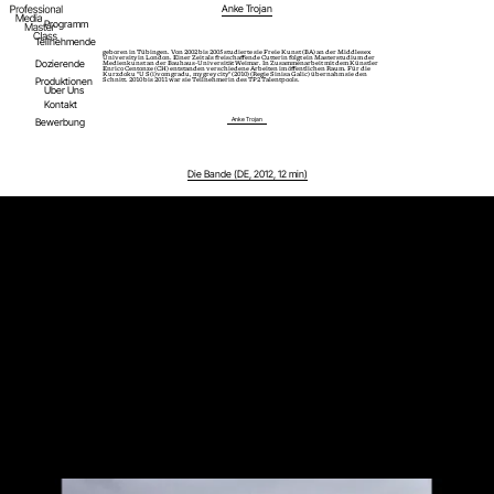
Anke Trojan
Programm
Teilnehmende
geboren in Tübingen. Von 2002 bis 2005 studierte sie Freie Kunst (BA) an der Middlesex
University in London. Einer Zeit als freischaffende Cutterin folgt ein Masterstudium der
Dozierende
Medienkunst an der Bauhaus-Universität Weimar. In Zusammenarbeit mit dem Künstler
Enrico Centonze (CH) entstanden verschiedene Arbeiten im öffentlichen Raum. Für die
Kurzdoku "U S(i)vom gradu, my grey city" (2010) (Regie Sinisa Galic) übernahm sie den
Produktionen
Schnitt. 2010 bis 2011 war sie Teilnehmerin des TP2 Talentpools.
Über Uns
Kontakt
Bewerbung
Anke Trojan
Die Bande (DE, 2012, 12 min)