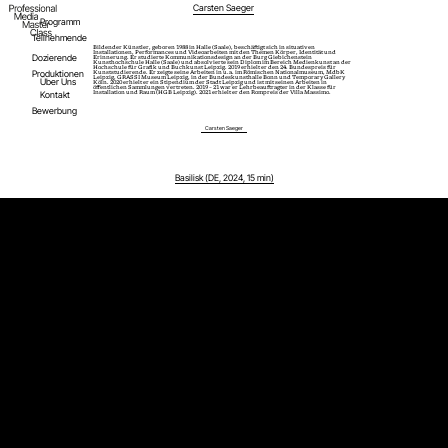
Carsten Saeger
Programm
Teilnehmende
Bildender Künstler, geboren 1988 in Halle (Saale), beschäftigt sich in situativen
Installationen, Performances und Videoarbeiten mit den Themen Körper, Identität und
Dozierende
Erinnerung. Er studierte Kommunikationsdesign an der Burg Giebichenstein
Kunsthochschule Halle (Saale) und absolvierte sein Diplom im Bereich Medienkunst an der
Hochschule für Grafik und Buchkunst Leipzig. 2019 erhielt er den 24. Bundespreis für
Produktionen
Kunststudierende. Er zeigte seine Arbeiten in u.a. im Römischen Nationalmuseum, MdbK
Leipzig, GRASSI Museum Leipzig, in der Bundeskunsthalle Bonn und Temporary Gallery
Über Uns
Köln. 2020 erhielt er ein Stipendium der Stadt Leipzig und ist mit seinen Arbeiten in
öffentlichen Sammlungen vertreten. 2019 – 21 war er Lehrbeauftragter in der Klasse für
Kontakt
Installation und Raum (HGB Leipzig). 2021 erhielt er den Rompreis der Villa Massimo.
Bewerbung
Carsten Saeger
Basilisk (DE, 2024, 15 min)