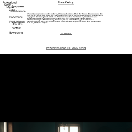
Fiona Kastrop
Programm
Teilnehmende
Fiona Kastrop ist Medienkünstlerin, Filmemacherin und Teil der Freien Theaterszene. Sie
studierte Szenische Künste und Medienkunst und war mehrere Jahre fest an einem Theater
Dozierende
engagiert. Sie bewegt sich mit ihren Arbeiten zwischen Performance, Installation und
experimentellem Dokumentarfilm. Dabei erforscht sie seltsame Landschaften,
Wahrnehmung und Erinnerung, Prozesse, Chaos und Ordnung, Schichten und
Produktionen
Ausschnitte. Es geht um Sichtbares und Unsichtbares - digitale Welten, aber genauso um
Schere, Stift und Papier.
Über Uns
Kontakt
Bewerbung
Fiona Kastrop
Im zwölften Haus (DE, 2025, 8 min)