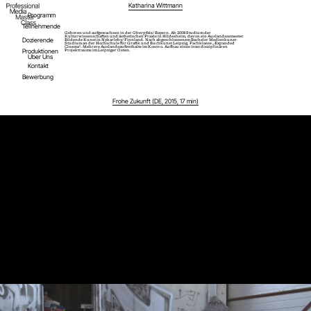
Katharina Wittmann
Programm
Teilnehmende
Geboren und aufgewachsen in der Oberpfalz/ Bayern. Ab 2008 Studium der
Kulturwissenschaften und ästhetischen Praxis in Hildesheim, davon ein Auslandssemester
Dozierende
Bildende Kunst in Nykarleby/ Finnland. Nach abgeschlossenem Bachelor Medienkunst-
Studium an der Hochschule für Grafik und Buchkunst Leipzig, Fachklasse „Expanded
Cinema“. Mehrere Auslandsaufenthalte im Kosovo. Aufbau eines interdisziplinären
Produktionen
Projektraums im Leipziger Osten.
Über Uns
Kontakt
Bewerbung
Frohe Zukunft (DE, 2015, 17 min)