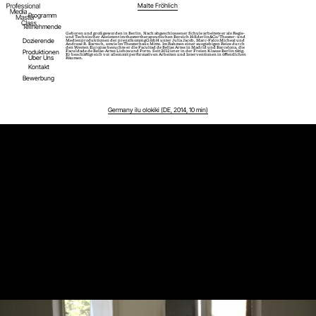
Malte Fröhlich
Programm
Teilnehmende
Geboren und groß geworden in Berlin. Nach abgeschlossener Schule arbeitete er als Regie-
und Technischer Assistent im theatertherapeutischen Bereich Hölderlin&Co/ Theater- und
Dozierende
Medienproduktionen der prenzlkomm gGmbH unter Julia Jacob, Marc-Falco Micheal und
Andreas R. Bartsch, sowie im Theaterhaus Mitte. Im Rahmen einer ausgiebigen Reise durch
den Westen Europas besuchte er die Facultad de Bellas Artes in Madrid und Barcelona, die
Produktionen
Faculdade de Belas-Artes Lisboa und Porto. Seit 2012 ist er in der Freien Klasse Berlin tätig.
Er beschäftigt sich vor allem mit performativen Arbeiten und Interventionen in öffentlichen
Über Uns
Räumen.
Kontakt
Bewerbung
Germany ilu olokiki (DE, 2014, 10 min)