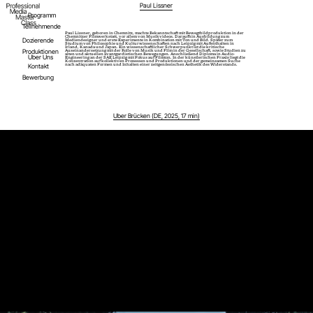
Paul Lissner
Programm
Teilnehmende
Paul Lissner, geboren in Chemnitz, machte Bekanntschaft mit Bewegtbildproduktion in der
Chemnitzer Filmwerkstatt, vor allem von Musikvideos. Daraufhin Ausbildung zum
Dozierende
Mediendesigner und erste Experimente in Kombination mit Ton und Bild. Später zum
Studium von Philosophie und Kulturwissenschaften nach Leipzig mit Aufenthalten in
Irland, Kanada und Japan. Ein wissenschaftlicher Schwerpunkt ist die kritische
Produktionen
Auseinandersetzung mit der Rolle von Musik und Film in der Gesellschaft, sowie Studien zu
alten und aktuellen avantgardistischen Bewegungen. Anschließend Diploma in Audio-
Über Uns
Engineering an der SAE Leipzig mit Fokus auf Filmton. In der künstlerischen Praxis liegt die
Konzentration auf kollektiven Prozessen und Produktionen und der gemeinsamen Suche
Kontakt
nach adäquaten Formen und Inhalten einer zeitgenössischen Ästhetik des Widerstands.
Bewerbung
Über Brücken (DE, 2025, 17 min)